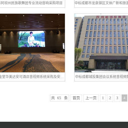
标阿坝州民族歌舞团专业流动音响采购项目
中标金堂华美达安可酒店音视频系统采购及安装工程
中标成都城投集团会议系统音视频
共
65
条
首页
上一页
1
2
3
4