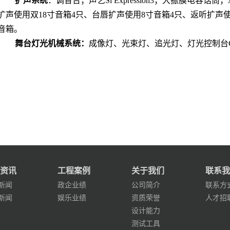
扩声系统
：调音台；声艺Si Expression3；大振膜电容话筒
扩声使用双18寸音箱4只、台唇扩声使用8寸音箱4只、返听扩声使
音箱。
舞台灯光机械系统：
成像灯、光束灯、追光灯、灯光控制台
资讯
工程案例
关于我们
联系我
新闻
政企业绩
公司简介
联系方
新闻
娱乐业绩
资质荣誉
人才招
设计能力
测试工具