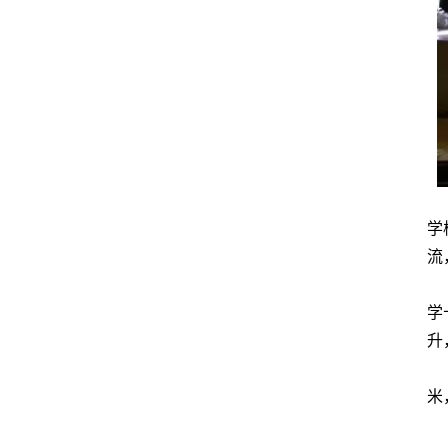
学
流
学
升
米