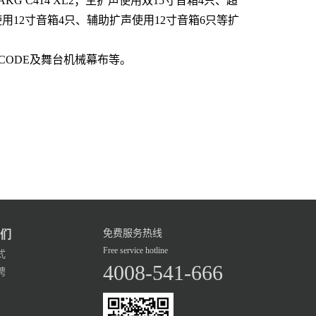
；AKG C414 XL2；主扩声使用双15寸音箱4只、超
用12寸音箱4只、辅助扩声使用12寸音箱6只等扩
CODE及舞台机械幕布等。
免费服务热线
们
Free service hotline
式
4008-541-666
聘