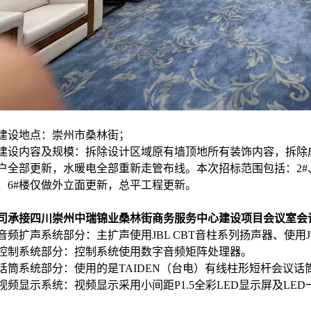
设地点：崇州市桑林街；
设内容及规模：拆除设计区域原有墙顶地所有装饰内容，拆除
户全部更新，水暖电全部重新走管布线。本次招标范围包括：2#、3
、6#楼仅做外立面更新，总平工程更新。
司承接四川崇州中瑞锦业桑林街商务服务中心建设项目会议室会
频扩声系统部分：主扩声使用JBL CBT音柱系列扬声器、使用J
制系统部分：控制系统
使用
数字音频矩阵处理器。
筒系统部分：使用的是TAIDEN（台电）有线柱形短杆会议话
频显示系统：视频显示采用小间距P1.5
全彩
LED显示屏及LED