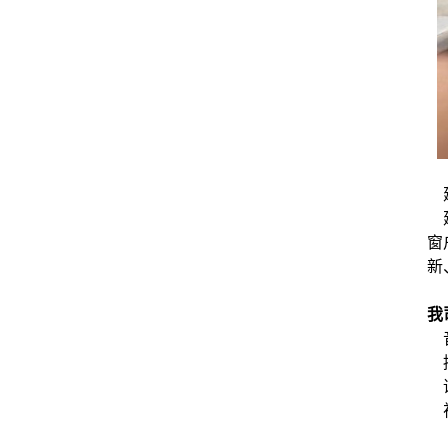
建
建
窗
新
我
音
控
话
视