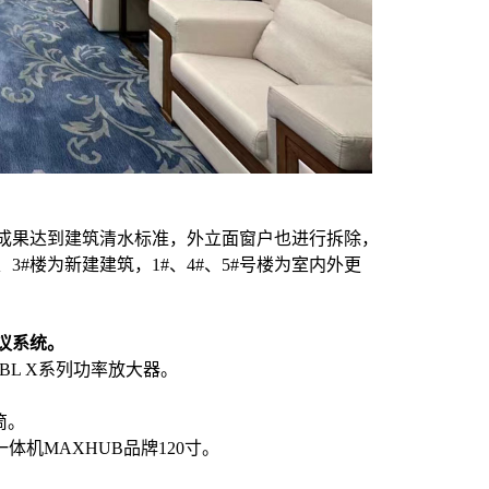
成果达到建筑清水标准，外立面窗户也进行拆除，
#楼为新建建筑，1#、4#、5#号楼为室内外更
议系统。
BL X系列功率放大器。
筒。
一体机MAXHUB品牌120寸。