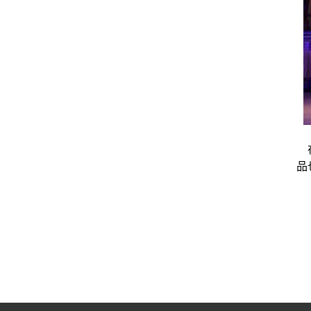
《
在
品