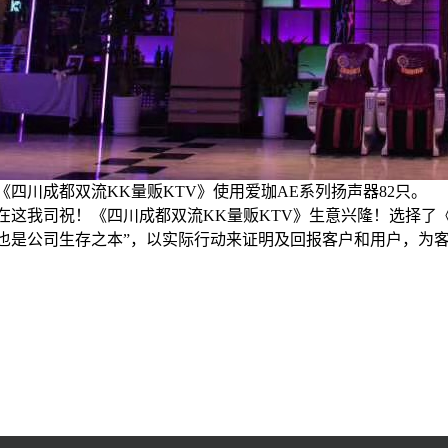
四川成都双流KK量贩KTV》使用爱珈AE系列扬声器82只。
这我司祝！《四川成都双流KK量贩KTV》生意兴隆！选择了
也是公司生存之本”，以实际行动来证明及回报客户和用户，为