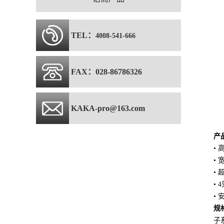
TEL：
4008-541-666
FAX：028-86786326
KAKA-pro@163.com
产
•
•
•
•
•
规
子