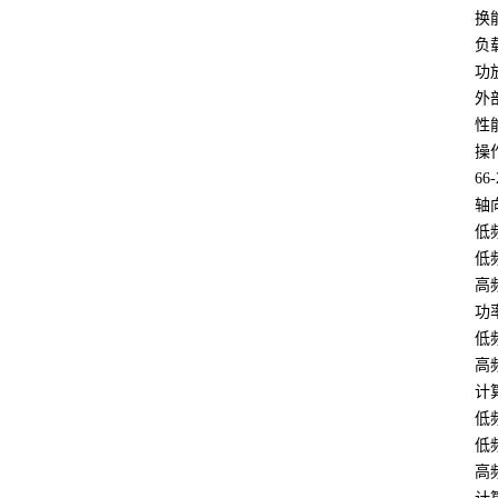
换
负
功
外部
性
操作
66-
轴向
低
低频
高频
功
低频
高频
计
低
低频
高频