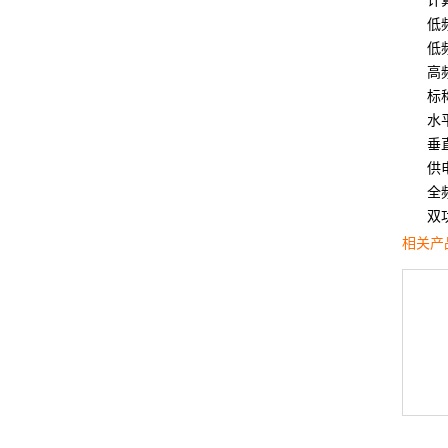
计
低
低频
高频
标
水
垂
供
全
双
相关产