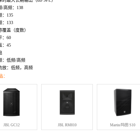
算的最大长期输出（dB SPL）
频/高频：138
：135
：133
称覆盖（度数）
平：60
直：45
电
频：低频/高频
功放：低频，高频
品：
JBL GC12
JBL RM810
Martin/玛田 S10