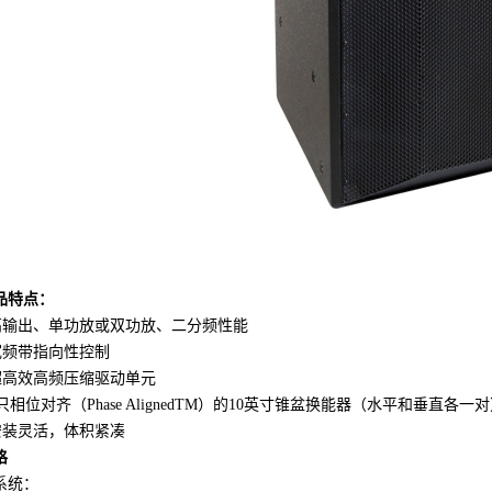
品特点：
 高输出、单功放或双功放、二分频性能
 宽频带指向性控制
 超高效高频压缩驱动单元
 4只相位对齐（Phase AlignedTM）的10英寸锥盆换能器（水平和垂直各一
 安装灵活，体积紧凑
格
系统：