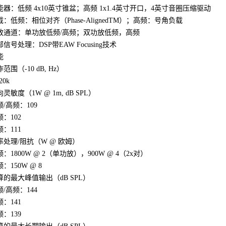
能器：低频 4x10英寸锥盆；高频 1x1.4英寸开口，4英寸音圈压缩驱动
载：低频：相位对齐（Phase-AlignedTM）；高频：号角负载
放通道：单功放低频/高频；双功放低频，高频
信号处理：DSP带EAW Focusing技术
能
范围（-10 dB, Hz）
20k
灵敏度（1W @ 1m, dB SPL）
频/高频：109
：102
：111
率处理/阻抗（W @ 欧姆）
：1800W @ 2（单功放），900W @ 4（2x对）
：150W @ 8
算的最大峰值输出（dB SPL）
频/高频：144
：141
：139