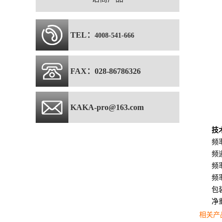
TEL：
4008-541-666
FAX：028-86786326
KAKA-pro@163.com
技
频率
频
频率
频
包装
净重
相关产