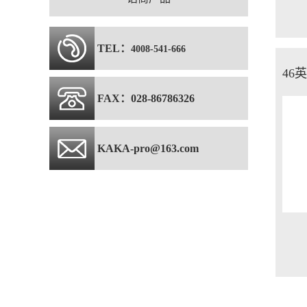
TEL：
4008-541-666
FAX：028-86786326
KAKA-pro@163.com