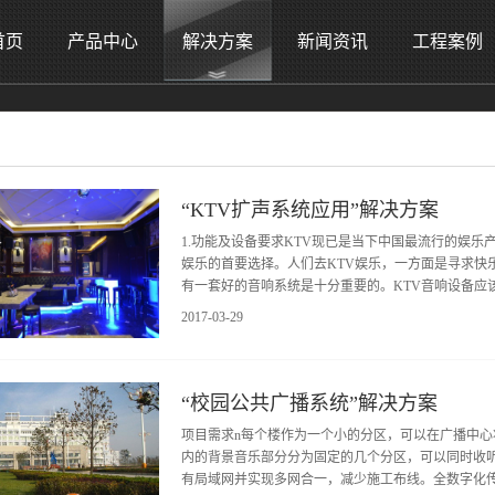
首页
产品中心
解决方案
新闻资讯
工程案例
“KTV扩声系统应用”解决方案
1.功能及设备要求KTV现已是当下中国最流行的娱乐
娱乐的首要选择。人们去KTV娱乐，一方面是寻求快
有一套好的音响系统是十分重要的。KTV音响设备应该能
2017
-
03
-
29
扬声器应具备充足的冗余功率储备，避免出现过多失真使
“校园公共广播系统”解决方案
项目需求n每个楼作为一个小的分区，可以在广播中心
内的背景音乐部分分为固定的几个分区，可以同时收
有局域网并实现多网合一，减少施工布线。全数字化传输