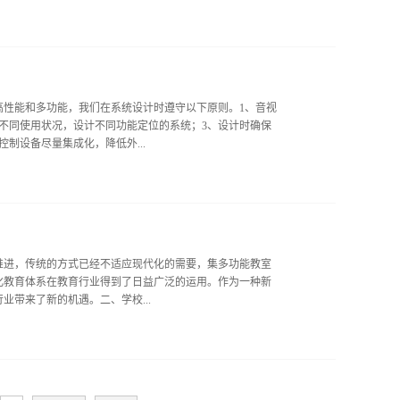
互动功能，终端具...
高性能和多功能，我们在系统设计时遵守以下原则。1、音视
不同使用状况，设计不同功能定位的系统；3、设计时确保
制设备尽量集成化，降低外...
稳定的扩声设备；...
推进，传统的方式已经不适应现代化的需要，集多功能教室
化教育体系在教育行业得到了日益广泛的运用。作为一种新
带来了新的机遇。二、学校...
教育体系影响到时间...