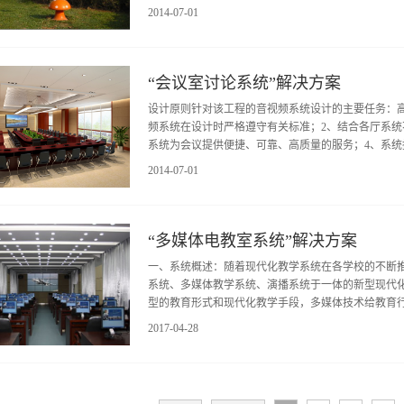
2014
-
07
-
01
统公共广播只能下传和只能由机房集中控制的格局，具有
“会议室讨论系统”解决方案
设计原则针对该工程的音视频系统设计的主要任务：
频系统在设计时严格遵守有关标准；2、结合各厅系统
系统为会议提供便捷、可靠、高质量的服务；4、系统控
2014
-
07
-
01
围设备的操作难度；5、尽量选择音质纯净、清晰、性能
“多媒体电教室系统”解决方案
一、系统概述：随着现代化教学系统在各学校的不断
系统、多媒体教学系统、演播系统于一体的新型现代
型的教育形式和现代化教学手段，多媒体技术给教育行业
2017
-
04
-
28
教学需求：为了摆脱“粉笔、教鞭和纸张”固有模式的传统