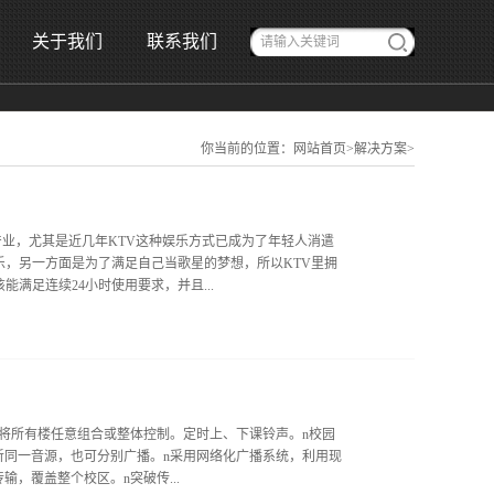
关于我们
联系我们
你当前的位置：
网站首页
>
解决方案
>
产业，尤其是近几年KTV这种娱乐方式已成为了年轻人消遣
乐，另一方面是为了满足自己当歌星的梦想，所以KTV里拥
满足连续24小时使用要求，并且...
人...
将所有楼任意组合或整体控制。定时上、下课铃声。n校园
听同一音源，也可分别广播。n采用网络化广播系统，利用现
，覆盖整个校区。n突破传...