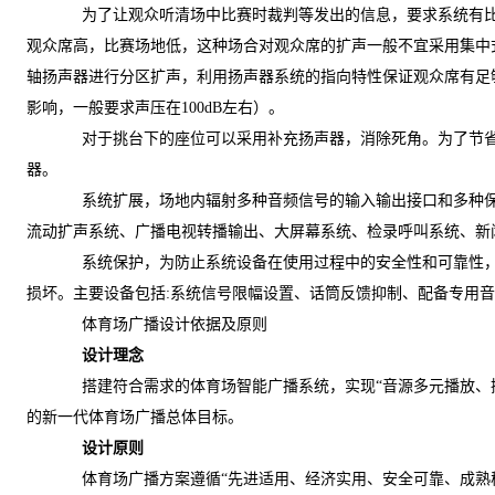
为了让观众听清场中比赛时裁判等发出的信息，要求系统有
观众席高，比赛场地低，这种场合对观众席的扩声一般不宜采用集中
轴扬声器进行分区扩声，利用扬声器系统的指向特性保证观众席有足
影响，一般要求声压在100dB左右）。
对于挑台下的座位可以采用补充扬声器，消除死角。为了节
器。
系统扩展，场地内辐射多种音频信号的输入输出接口和多种
流动扩声系统、广播电视转播输出、大屏幕系统、检录呼叫系统、新
系统保护，为防止系统设备在使用过程中的安全性和可靠性
损坏。主要设备包括:系统信号限幅设置、话筒反馈抑制、配备专用
体育场广播设计依据及原则
设计理念
搭建符合需求的体育场智能广播系统，实现“音源多元播放、
的新一代体育场广播总体目标。
设计原则
体育场广播方案遵循“先进适用、经济实用、安全可靠、成熟