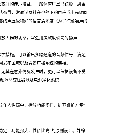
比较好的传声增益。一般体育厂呈马鞍形，周围
式布置，常通过悬挂在挑蓬下的声柱或中高频同
够的声压级和好的语言清晰度（为了掩蔽噪声的
省放大器的功率，常选用灵敏度较高的扬声
保护措施，可以输出多路通道的音频信号，满足
闻发布区域以及背景广播系统的连接。
，尤其在意外情况发生时，更可以保护设备不受
音频隔离变压器以及电源净化系统
操作人性简单、播放功能多样、扩容维护方便”
稳定、功能强大、性价比高”的原则设计。并综