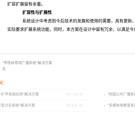
扩容扩展留有余量。
扩容性与扩展性
系统设计中考虑到今后技术的发展和使用的需要，具有更新
实际要求扩展系统功能，同时，本方案在设计中留有冗余，以满足今
：
“学院体育场广播系统”解决方案
：无
闻：
TV扩声系统应用”解决方案
2017
-
03
-
29
“校园公共广播系
议室讨论系统”解决方案
2014
-
07
-
01
“多媒体电教室系